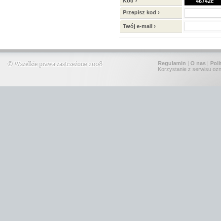
Kod ›
46742c
Przepisz kod ›
Twój e-mail ›
Regulamin
|
O nas
|
Poli
Korzystanie z serwisu oz