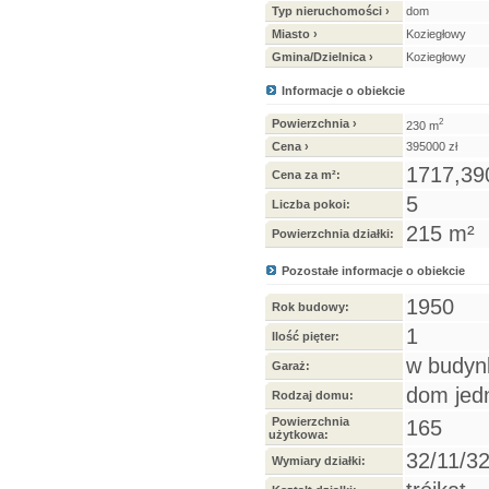
Typ nieruchomości ›
dom
Miasto ›
Koziegłowy
Gmina/Dzielnica ›
Koziegłowy
Informacje o obiekcie
Powierzchnia ›
2
230 m
Cena ›
395000 zł
1717,390
Cena za m²:
5
Liczba pokoi:
215 m²
Powierzchnia działki:
Pozostałe informacje o obiekcie
1950
Rok budowy:
1
Ilość pięter:
w budyn
Garaż:
dom jed
Rodzaj domu:
Powierzchnia
165
użytkowa:
32/11/3
Wymiary działki: