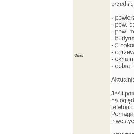
przedsię
- powier
- pow. 
- pow. 
- budyne
- 5 pokoi
- ogrze
Opis:
- okna 
- dobra l
Aktualni
Jeśli po
na oględ
telefoni
Pomagam
inwestyc