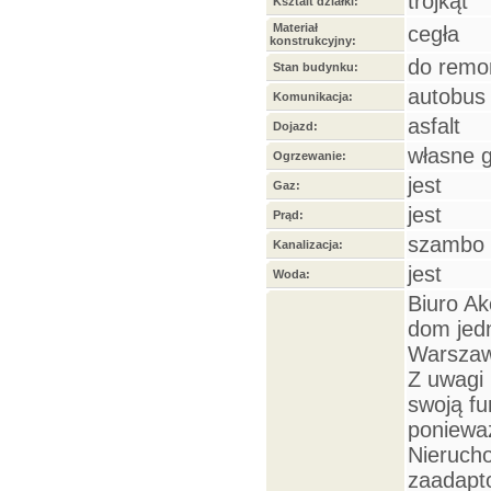
trójkąt
Ksztalt działki:
Materiał
cegła
konstrukcyjny:
do remo
Stan budynku:
autobus 
Komunikacja:
asfalt
Dojazd:
własne g
Ogrzewanie:
jest
Gaz:
jest
Prąd:
szambo
Kanalizacja:
jest
Woda:
Biuro Ak
dom jedn
Warszaws
Z uwagi 
swoją fu
ponieważ
Nierucho
zaadapto