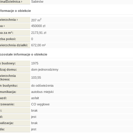
na/Dzielnica ›
Sabinów
nformacje o obiekcie
ierzchnia ›
2
207 m
a ›
450000 zł
a za m²:
2173,91 zł
zba pokoi:
0
ierzchnia działki:
672,00 m²
ozostałe informacje o obiekcie
k budowy:
1975
dzaj domu:
dom jednorodzinny
ierzchnia
103,55
tkowa:
n budynku:
do odświeżenia
munikacja:
autobus miejski
azd:
asfalt
rzewanie:
CO węglowe
z:
brak
d:
jest
alizacja:
brak
da:
jest