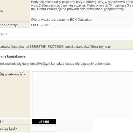
Budynek mieszkalny położony przy ruchliwej ulicy, w sąsiedztwie za
wys. 2.20m zajmują 3 pomieszczenia. Piętro o wys.2,70m zajmują 3 sam
hol. Dobra lokalizacja na prowadzenie działalności gospodarczej.
s:
Oferta wysłana z systemu BCK Galactica
bol oferty:
LIB-DS-5781
gent
arbara Danecka, tel.535858785, 792778806, email:b.danecka@libra-home.pl
Dane kontaktowe
żej znajdują się dane umożliwiające kontakt z osobą oferującą nieruchomość.
lij wiadomość ›
 ›
a844f5
episz kod ›