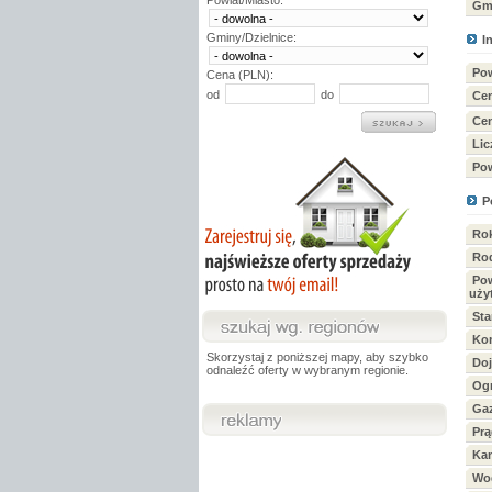
Powiat/Miasto:
Gmi
Gminy/Dzielnice:
I
Pow
Cena (PLN):
od
do
Cen
Cen
Lic
Pow
P
Ro
Ro
Pow
uży
Sta
Ko
Skorzystaj z poniższej mapy, aby szybko
Doj
odnaleźć oferty w wybranym regionie.
Og
Ga
Prą
Kan
Wo