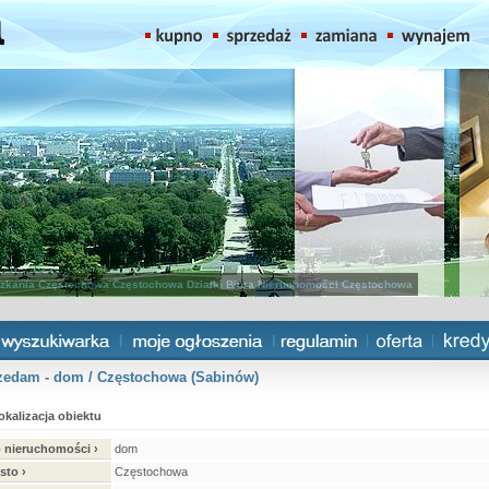
zkania Częstochowa
Częstochowa Działki
Biura Nieruchomości Częstochowa
zedam - dom / Częstochowa (Sabinów)
okalizacja obiektu
 nieruchomości ›
dom
sto ›
Częstochowa