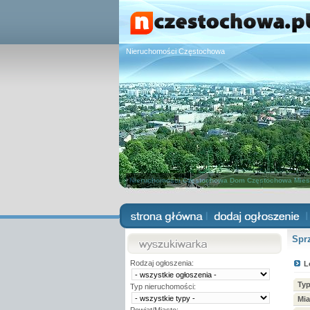
Nieruchomości Częstochowa
Nieruchomości Częstochowa
Dom Częstochowa
Mies
Spr
Rodzaj ogłoszenia:
L
Typ
Typ nieruchomości:
Mia