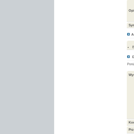
Opi
Sym
A
B
Poni
Wyś
Kod
Prz