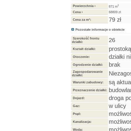
Powierzchnia ›
2
871 m
Cena ›
68809 zł
79 zł
Cena za m²:
Pozostałe informacje o obiekcie
Szerokość frontu
26
działki:
prostoką
Ksztalt działki:
działki 
Otoczenie:
brak
Ogrodzenie działki:
Zagospodarowanie
Niezago
działki:
są aktu
Warunki zabudowy:
budowla
Przeznaczenie działki:
droga p
Dojazd:
w ulicy
Gaz:
możliwo
Prąd:
możliwo
Kanalizacja:
możliwo
Woda: