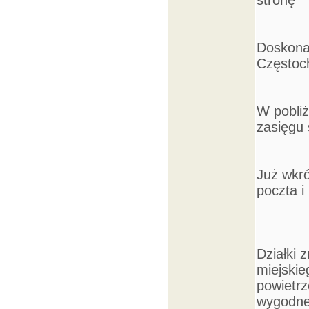
stronę
Doskonał
Częstoc
W pobliż
zasięgu
Już wkró
poczta i 
Działki 
miejskie
powietrz
wygodnej