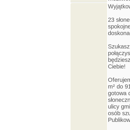
Wyjątko
23 słone
spokojne
doskonał
Szukasz
połączys
będziesz
Ciebie!
Oferujem
m² do 9
gotowa d
słoneczn
ulicy gm
osób sz
Publikow