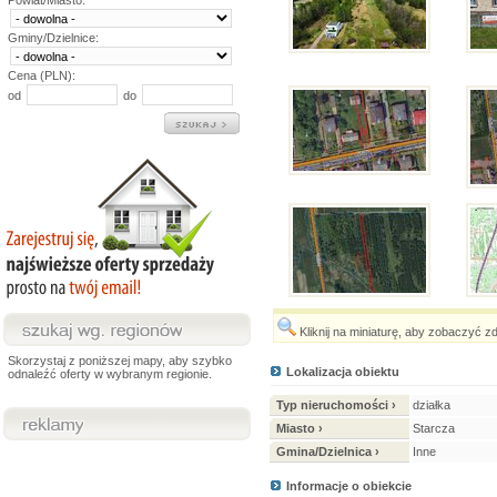
Powiat/Miasto:
Gminy/Dzielnice:
Cena (PLN):
od
do
Kliknij na miniaturę, aby zobaczyć z
Skorzystaj z poniższej mapy, aby szybko
Lokalizacja obiektu
odnaleźć oferty w wybranym regionie.
Typ nieruchomości ›
działka
Miasto ›
Starcza
Gmina/Dzielnica ›
Inne
Informacje o obiekcie