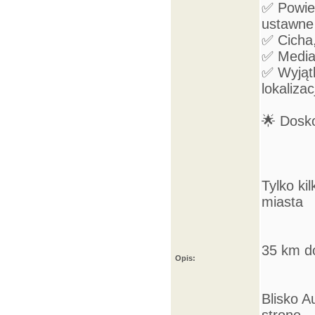
✅ Powier
ustawne
✅ Cicha,
✅ Media 
✅ Wyjątk
lokalizacj
🌟 Dosko
Tylko ki
miasta
35 km do
Opis:
Blisko A