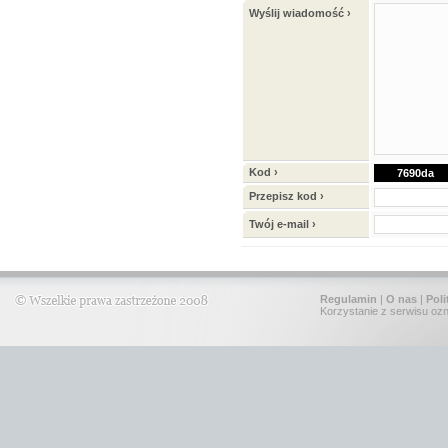
Wyślij wiadomość ›
Kod ›
7690da
Przepisz kod ›
Twój e-mail ›
Regulamin
|
O nas
|
Poli
Korzystanie z serwisu oz