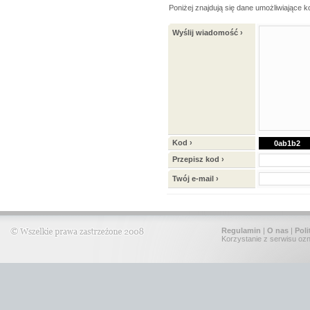
Poniżej znajdują się dane umożliwiające 
Wyślij wiadomość ›
Kod ›
0ab1b2
Przepisz kod ›
Twój e-mail ›
Regulamin
|
O nas
|
Poli
Korzystanie z serwisu oz