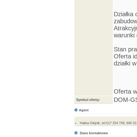
Działka 
zabudowy
Atrakcyj
warunki 
Stan pr
Oferta i
działki
Oferta 
DOM-GS
Symbol oferty:
Agent
Halina Olejnik, tel.517 254 749, 606
Dane kontaktowe