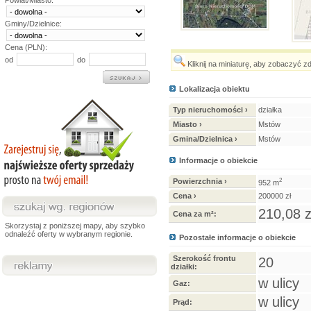
Powiat/Miasto:
Gminy/Dzielnice:
Cena (PLN):
od
do
Kliknij na miniaturę, aby zobaczyć z
Lokalizacja obiektu
Typ nieruchomości ›
działka
Miasto ›
Mstów
Gmina/Dzielnica ›
Mstów
Informacje o obiekcie
Powierzchnia ›
2
952 m
Cena ›
200000 zł
210,08 z
Cena za m²:
Skorzystaj z poniższej mapy, aby szybko
odnaleźć oferty w wybranym regionie.
Pozostałe informacje o obiekcie
Szerokość frontu
20
działki:
w ulicy
Gaz:
w ulicy
Prąd: