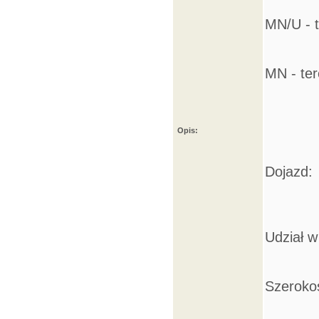
MN/U - 
MN - te
Opis:
Dojazd:
Udział 
Szerokoś