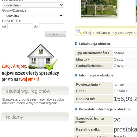
Powiat/Miasto:
Gminy/Dzielnice:
Cena (PLN):
od
do
Kliknij na miniaturę, aby zobaczyć z
Lokalizacja obiektu
Typ nieruchomości ›
działka
Miasto ›
Olsztyn
Gmina/Dzielnica ›
Olsztyn
Informacje o obiekcie
Powierzchnia ›
2
822 m
Cena ›
129000 zł
156,93 z
Cena za m²:
Skorzystaj z poniższej mapy, aby szybko
odnaleźć oferty w wybranym regionie.
Pozostałe informacje o obiekcie
Szerokość frontu
20
działki:
prostoka
Ksztalt działki: