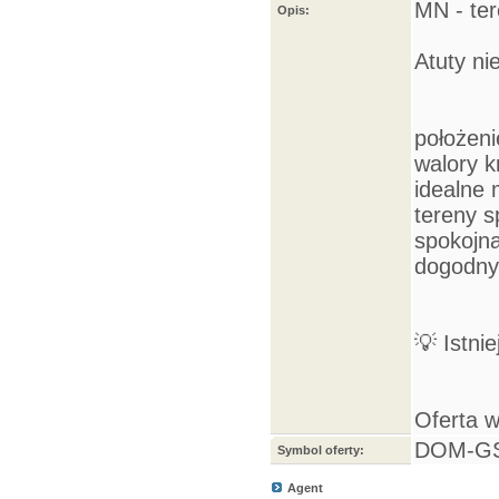
MN - te
Opis:
Atuty ni
położeni
walory 
idealne 
tereny 
spokojna
dogodny
💡 Istni
Oferta 
DOM-GS
Symbol oferty:
Agent