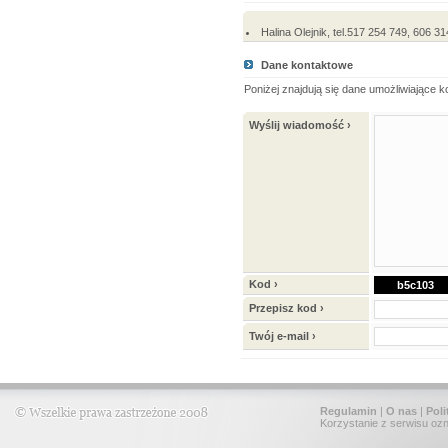
Halina Olejnik, tel.517 254 749, 606
Dane kontaktowe
Poniżej znajdują się dane umożliwiające 
Wyślij wiadomość ›
Kod ›
b5c103
Przepisz kod ›
Twój e-mail ›
Regulamin
|
O nas
|
Poli
Korzystanie z serwisu oz