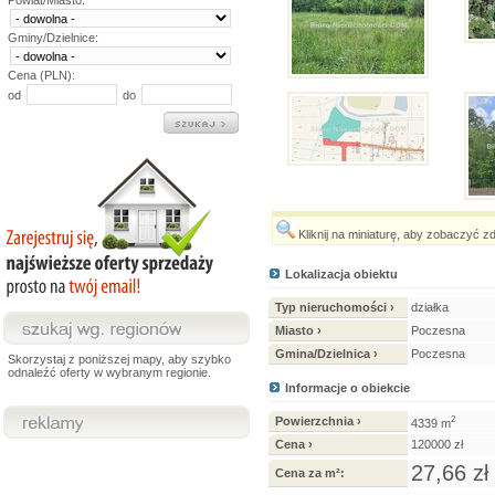
Powiat/Miasto:
Gminy/Dzielnice:
Cena (PLN):
od
do
Kliknij na miniaturę, aby zobaczyć z
Lokalizacja obiektu
Typ nieruchomości ›
działka
Miasto ›
Poczesna
Gmina/Dzielnica ›
Poczesna
Skorzystaj z poniższej mapy, aby szybko
odnaleźć oferty w wybranym regionie.
Informacje o obiekcie
Powierzchnia ›
2
4339 m
Cena ›
120000 zł
27,66 zł
Cena za m²: