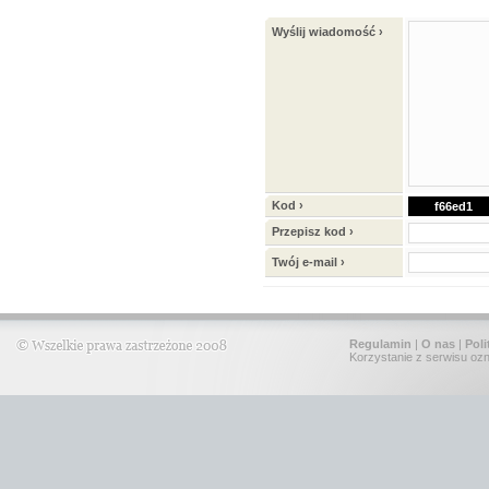
Wyślij wiadomość ›
Kod ›
f66ed1
Przepisz kod ›
Twój e-mail ›
Regulamin
|
O nas
|
Poli
Korzystanie z serwisu oz