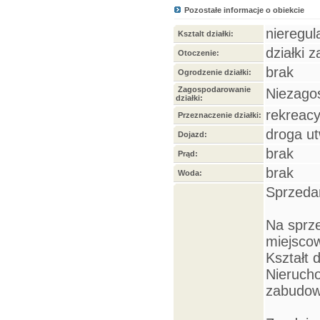
Pozostałe informacje o obiekcie
nieregul
Ksztalt działki:
działki
Otoczenie:
brak
Ogrodzenie działki:
Zagospodarowanie
Niezago
działki:
rekreacy
Przeznaczenie działki:
droga u
Dojazd:
brak
Prąd:
brak
Woda:
Sprzedam
Na sprze
miejscow
Kształt d
Nierucho
zabudow