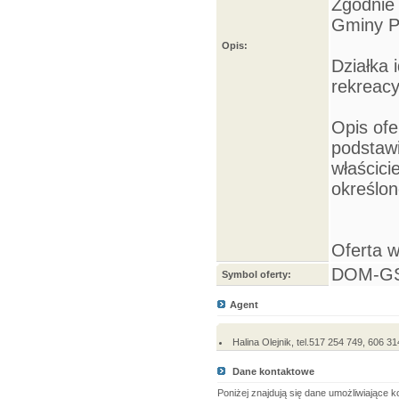
Zgodnie
Gminy Po
Opis:
Działka 
rekreacy
Opis ofe
podstawi
właścici
określon
Oferta 
DOM-GS
Symbol oferty:
Agent
Halina Olejnik, tel.517 254 749, 606
Dane kontaktowe
Poniżej znajdują się dane umożliwiające 