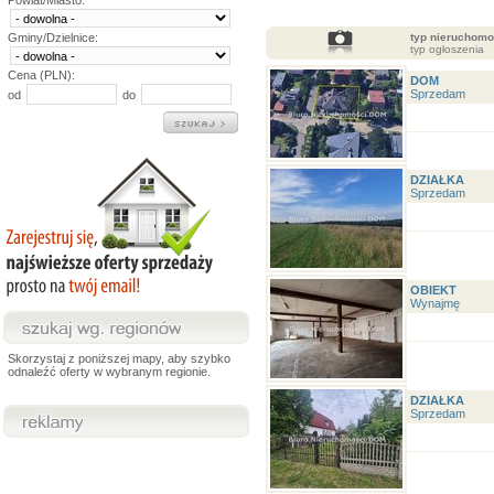
Powiat/Miasto:
typ nieruchomo
Gminy/Dzielnice:
typ ogłoszenia
Cena (PLN):
DOM
Sprzedam
od
do
DZIAŁKA
Sprzedam
OBIEKT
Wynajmę
Skorzystaj z poniższej mapy, aby szybko
odnaleźć oferty w wybranym regionie.
DZIAŁKA
Sprzedam