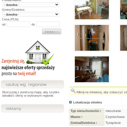
Powiat/Miasto:
Gminy/Dzielnice:
Cena (PLN):
od
do
Skorzystaj z poniższej mapy, aby szybko
Kliknij na miniaturę, aby zobaczyć z
odnaleźć oferty w wybranym regionie.
Lokalizacja obiektu
Typ nieruchomości ›
mieszkanie
Miasto ›
Częstochowa
Gmina/Dzielnica ›
Tysiąclecie