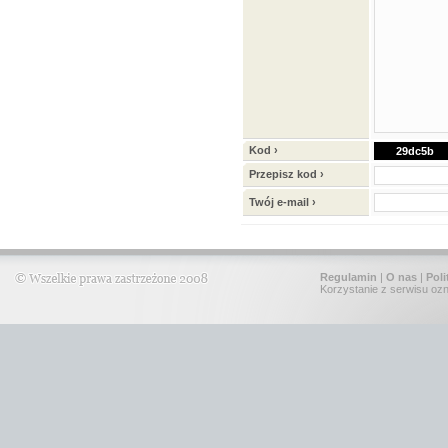
Kod ›
29dc5b
Przepisz kod ›
Twój e-mail ›
Regulamin
|
O nas
|
Poli
Korzystanie z serwisu oz