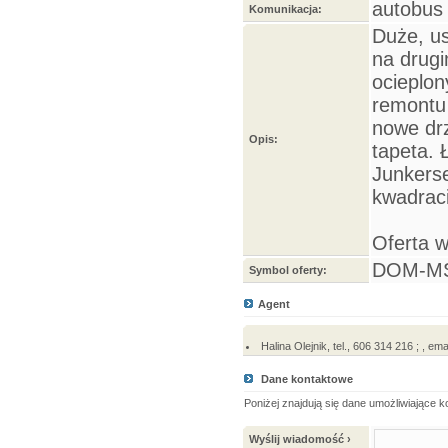
autobus 
Komunikacja:
Duże, u
na drugi
ocieplo
remontu
nowe dr
Opis:
tapeta. 
Junkers
kwadraci
Oferta 
DOM-MS
Symbol oferty:
Agent
Halina Olejnik, tel., 606 314 216 ; ,
Dane kontaktowe
Poniżej znajdują się dane umożliwiające 
Wyślij wiadomość ›