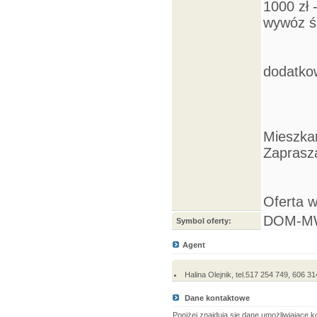
1000 zł 
wywóz ś
dodatkow
Mieszkan
Zaprasza
Oferta 
DOM-M
Symbol oferty:
Agent
Halina Olejnik, tel.517 254 749, 606
Dane kontaktowe
Poniżej znajdują się dane umożliwiające 