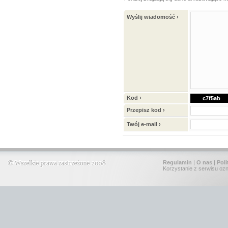
Wyślij wiadomość ›
Kod ›
c7f5ab
Przepisz kod ›
Twój e-mail ›
Regulamin
|
O nas
|
Poli
Korzystanie z serwisu oz