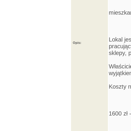
mieszkan
Lokal je
Opis:
pracujący
sklepy, 
Właścici
wyjątki
Koszty 
1600 zł 