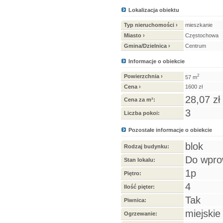
Lokalizacja obiektu
Typ nieruchomości ›
mieszkanie
Miasto ›
Częstochowa
Gmina/Dzielnica ›
Centrum
Informacje o obiekcie
Powierzchnia ›
2
57 m
Cena ›
1600 zł
28,07 zł
Cena za m²:
3
Liczba pokoi:
Pozostałe informacje o obiekcie
blok
Rodzaj budynku:
Do wpro
Stan lokalu:
1p
Piętro:
4
Ilość pięter:
Tak
Piwnica:
miejskie
Ogrzewanie: