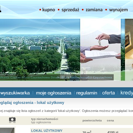
zkania Częstochowa
Częstochowa Działki
Biura Nieruchomości Częstochowa
glądaj ogłoszenia - lokal użytkowy
ej znajduje się lista ogłoszeń z kategorii 'lokal użytkowy'. Ogłoszenia możesz przeglądać korz
typ nieruchomości
powierzchnia
cena
typ ogłoszenia
LOKAL UŻYTKOWY
2
4100 zł
70 m