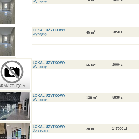
Wynajmę
LOKAL UŻYTKOWY
2
2850 zł
45 m
Wynajmę
LOKAL UŻYTKOWY
2
2000 zł
55 m
Wynajmę
LOKAL UŻYTKOWY
2
5838 zł
139 m
Wynajmę
LOKAL UŻYTKOWY
2
147000 zł
29 m
Sprzedam