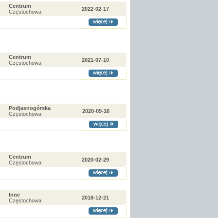
Centrum
2022-02-17
Częstochowa
Centrum
2021-07-10
Częstochowa
Podjasnogórska
2020-09-16
Częstochowa
Centrum
2020-02-29
Częstochowa
Inne
2018-12-21
Częstochowa