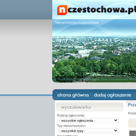
Nieruchomości Częstochowa
Nieruchomości Częstochowa
Dom Częstochowa
Mies
Prze
Poniż
Rodzaj ogłoszenia:
Typ nieruchomości: