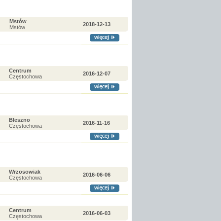
Mstów
2018-12-13
Mstów
Centrum
2016-12-07
Częstochowa
Błeszno
2016-11-16
Częstochowa
Wrzosowiak
2016-06-06
Częstochowa
Centrum
2016-06-03
Częstochowa